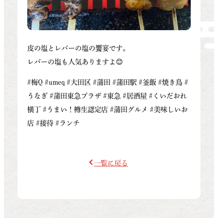
皮の塩とレバーの塩の饗宴です。
レバーの塩も人気ありますよ😊
#梅Q #umeq #大田区 #蒲田 #蒲田駅 #釜飯 #焼き鳥 #
うなぎ #蒲田東急プラザ #東急 #居酒屋 #くいだおれ
横丁 #うまい！樽生認定店 #蒲田グルメ #美味しいお
店 #接待 #ランチ
一覧に戻る