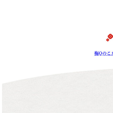
梅Qの
梅Qのこ