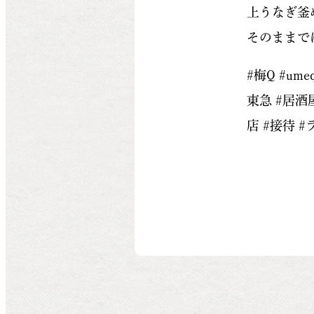
上うなぎ釜
そのままで
#梅Q #um
東急 #居酒
店 #接待 