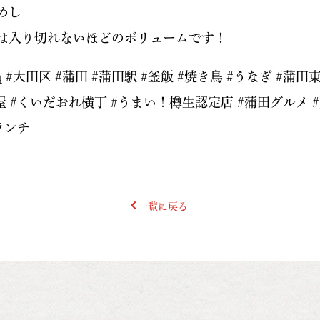
めし
は入り切れないほどのボリュームです！
eq #大田区 #蒲田 #蒲田駅 #釜飯 #焼き鳥 #うなぎ #蒲田
屋 #くいだおれ横丁 #うまい！樽生認定店 #蒲田グルメ 
#ランチ
一覧に戻る