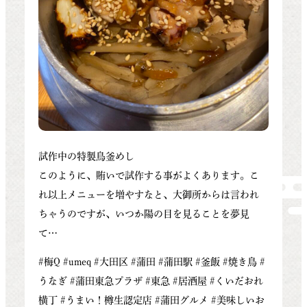
試作中の特製鳥釜めし
このように、賄いで試作する事がよくあります。こ
れ以上メニューを増やすなと、大御所からは言われ
ちゃうのですが、いつか陽の目を見ることを夢見
て…
#梅Q #umeq #大田区 #蒲田 #蒲田駅 #釜飯 #焼き鳥 #
うなぎ #蒲田東急プラザ #東急 #居酒屋 #くいだおれ
横丁 #うまい！樽生認定店 #蒲田グルメ #美味しいお