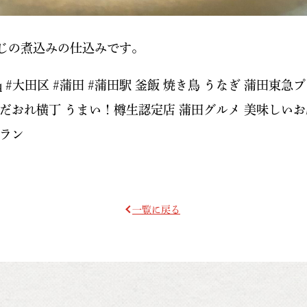
じの煮込みの仕込みです。
meq #大田区 #蒲田 #蒲田駅 釜飯 焼き鳥 うなぎ 蒲田東急
だおれ横丁 うまい！樽生認定店 蒲田グルメ 美味しいお店
トラン
一覧に戻る