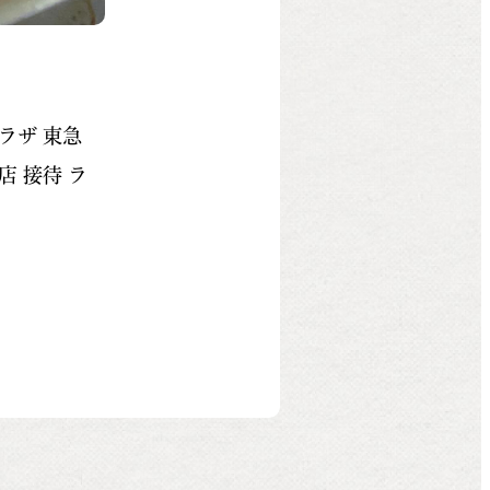
プラザ 東急
 接待 ラ