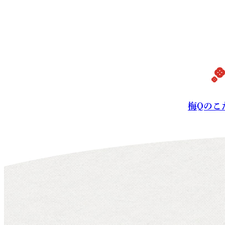
梅Qの
梅Qのこ