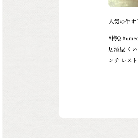
人気の牛す
#梅Q #u
居酒屋 くい
ンチ レス