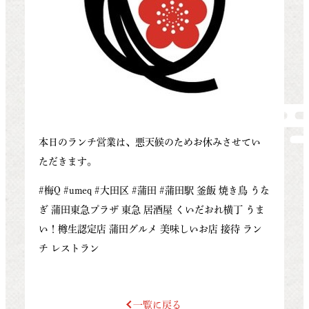
本日のランチ営業は、悪天候のためお休みさせてい
ただきます。
#梅Q #umeq #大田区 #蒲田 #蒲田駅 釜飯 焼き鳥 うな
ぎ 蒲田東急プラザ 東急 居酒屋 くいだおれ横丁 うま
い！樽生認定店 蒲田グルメ 美味しいお店 接待 ラン
チ レストラン
一覧に戻る